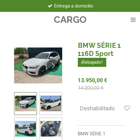
Entrega a domicilio
Ir
al
CARGO
contenido
principal
BMW SÉRIE 1
116D Sport
¡Rebajado!
13.950,00 €
14.200,00 €
Deshabilitado
BMW SÉRIE 1